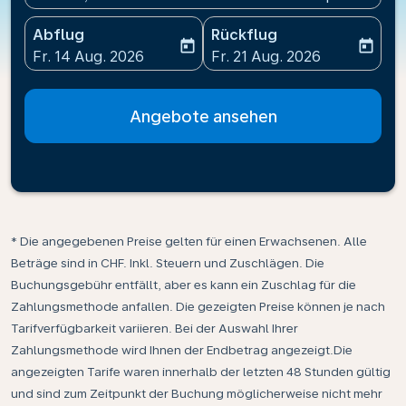
Abflug
Rückflug
today
today
fc-booking-departure-date-aria-label
fc-booking-return-date-ari
Fr. 14 Aug. 2026
Fr. 21 Aug. 2026
Angebote ansehen
* Die angegebenen Preise gelten für einen Erwachsenen. Alle
Beträge sind in CHF. Inkl. Steuern und Zuschlägen. Die
Buchungsgebühr entfällt, aber es kann ein Zuschlag für die
Zahlungsmethode anfallen. Die gezeigten Preise können je nach
Tarifverfügbarkeit variieren. Bei der Auswahl Ihrer
Zahlungsmethode wird Ihnen der Endbetrag angezeigt.Die
angezeigten Tarife waren innerhalb der letzten 48 Stunden gültig
und sind zum Zeitpunkt der Buchung möglicherweise nicht mehr