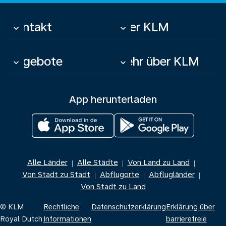
Kontakt
Über KLM
keyboard_arrow_down
keyboard_arrow_down
Angebote
Mehr über KLM
keyboard_arrow_down
keyboard_arrow_down
App herunterladen
Alle Länder
Alle Städte
Von Land zu Land
|
|
|
Von Stadt zu Stadt
Abflugorte
Abflugländer
|
|
|
Von Stadt zu Land
© KLM
Rechtliche
Datenschutzerklärung
Erklärung über
Royal Dutch
Informationen
barrierefreie