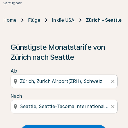
verfügbar.
Home
Flüge
In die USA
Zürich - Seattle
Günstigste Monatstarife von
Zürich nach Seattle
Ab
location_on
close
Nach
location_on
close