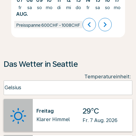
07
08
09
10
11
12
13
14
15
16
17
18
fr
sa
so
mo
di
mi
do
fr
sa
so
mo
di
AUG.
chevron_left
chevron_right
Preisspanne
600CHF
-
1008CHF
Das Wetter in Seattle
Temperatureinheit
:
Weather unit option Celsius Selected
Celsius
keyboard_arrow_down
29°C
Freitag
Klarer Himmel
Fr. 7 Aug. 2026