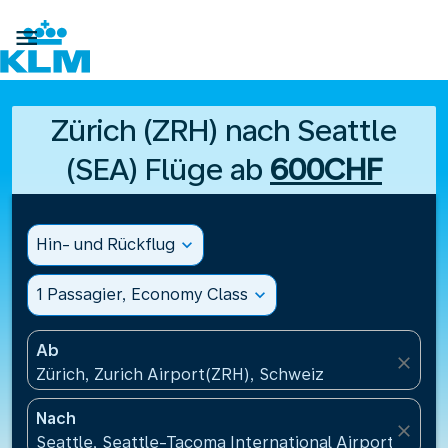

Zürich (ZRH) nach Seattle
(SEA) Flüge ab
600CHF
Hin- und Rückflug
expand_more
1 Passagier, Economy Class
expand_more
Ab
close
Zürich, Zurich Airport(ZRH), Schweiz
Nach
close
Seattle, Seattle-Tacoma International Airport(SEA)