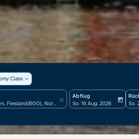
nomy Class
expand_more
Abflug
Rüc
close
today
fc-booking-departure-date
fc-b
So. 16 Aug. 2026
So. 