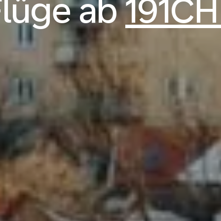
Flüge ab
191CH