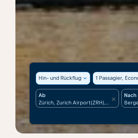
Hin- und Rückflug
expand_more
1 Passagier, Eco
Ab
Nach
close