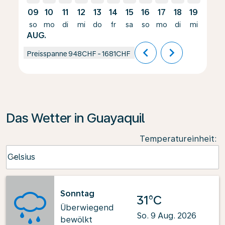
09
10
11
12
13
14
15
16
17
18
19
20
so
mo
di
mi
do
fr
sa
so
mo
di
mi
do
AUG.
chevron_left
chevron_right
Preisspanne
948CHF
-
1681CHF
Das Wetter in Guayaquil
Temperatureinheit
:
Weather unit option Celsius Selected
Celsius
keyboard_arrow_down
Sonntag
31°C
Überwiegend
So. 9 Aug. 2026
bewölkt