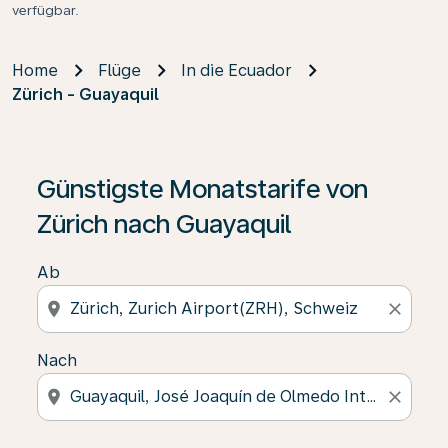
verfügbar.
Home
Flüge
In die Ecuador
Zürich - Guayaquil
Günstigste Monatstarife von
Zürich nach Guayaquil
Ab
location_on
close
Nach
location_on
close