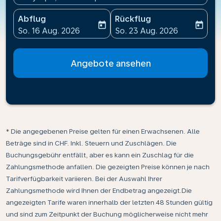
Abflug
Rückflug
today
today
fc-booking-departure-date-aria-label
fc-booking-return-date-ari
So. 16 Aug. 2026
So. 23 Aug. 2026
Angebote ansehen
* Die angegebenen Preise gelten für einen Erwachsenen. Alle
Beträge sind in CHF. Inkl. Steuern und Zuschlägen. Die
Buchungsgebühr entfällt, aber es kann ein Zuschlag für die
Zahlungsmethode anfallen. Die gezeigten Preise können je nach
Tarifverfügbarkeit variieren. Bei der Auswahl Ihrer
Zahlungsmethode wird Ihnen der Endbetrag angezeigt.Die
angezeigten Tarife waren innerhalb der letzten 48 Stunden gültig
und sind zum Zeitpunkt der Buchung möglicherweise nicht mehr