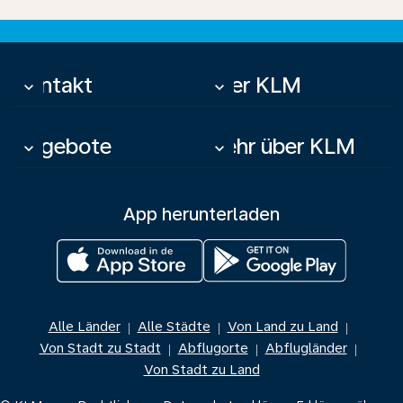
Kontakt
Über KLM
keyboard_arrow_down
keyboard_arrow_down
Angebote
Mehr über KLM
keyboard_arrow_down
keyboard_arrow_down
App herunterladen
Alle Länder
Alle Städte
Von Land zu Land
|
|
|
Von Stadt zu Stadt
Abflugorte
Abflugländer
|
|
|
Von Stadt zu Land