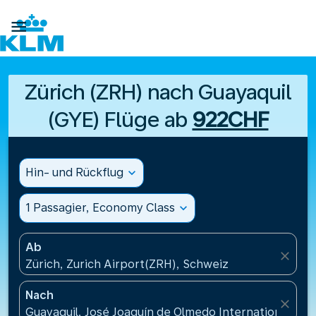

Zürich (ZRH) nach Guayaquil
(GYE) Flüge ab
922CHF
Hin- und Rückflug
expand_more
1 Passagier, Economy Class
expand_more
Ab
close
Zürich, Zurich Airport(ZRH), Schweiz
Nach
close
Guayaquil, José Joaquín de Olmedo International Air