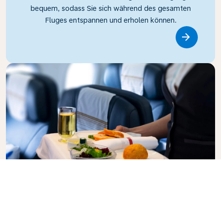
bequem, sodass Sie sich während des gesamten
Fluges entspannen und erholen können.
Link
Business Class
Genießen Sie in der KLM Business Class Ihren Flug