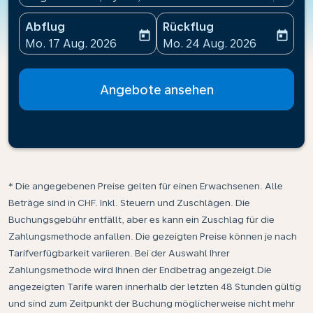
Abflug
Rückflug
today
today
fc-booking-departure-date-aria-label
fc-booking-return-date-ari
Mo. 17 Aug. 2026
Mo. 24 Aug. 2026
Angebote ansehen
* Die angegebenen Preise gelten für einen Erwachsenen. Alle
Beträge sind in CHF. Inkl. Steuern und Zuschlägen. Die
Buchungsgebühr entfällt, aber es kann ein Zuschlag für die
Zahlungsmethode anfallen. Die gezeigten Preise können je nach
Tarifverfügbarkeit variieren. Bei der Auswahl Ihrer
Zahlungsmethode wird Ihnen der Endbetrag angezeigt.Die
angezeigten Tarife waren innerhalb der letzten 48 Stunden gültig
und sind zum Zeitpunkt der Buchung möglicherweise nicht mehr