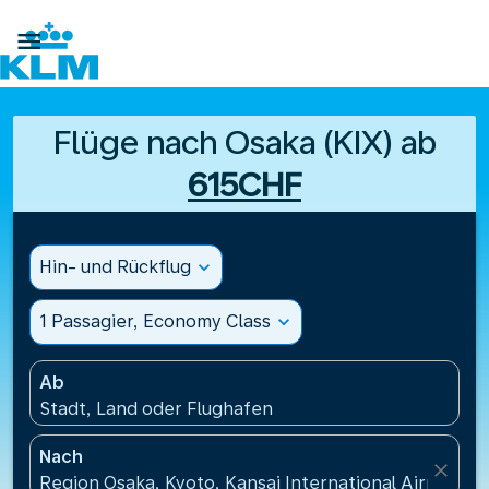

Flüge nach Osaka (KIX) ab
615CHF
Hin- und Rückflug
expand_more
1 Passagier, Economy Class
expand_more
Ab
Stadt, Land oder Flughafen
Nach
close
Region Osaka, Kyoto, Kansai International Airport(KI