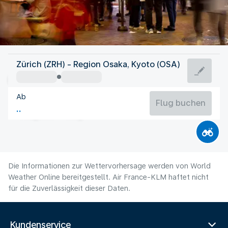
Japan
Zürich (ZRH) - Region Osaka, Kyoto (OSA)
Osaka
Ab
28°C
Japan
Flug buchen
Flugzeit
Aug
Die Informationen zur Wettervorhersage werden von World
Weather Online bereitgestellt. Air France-KLM haftet nicht
für die Zuverlässigkeit dieser Daten.
Kundenservice