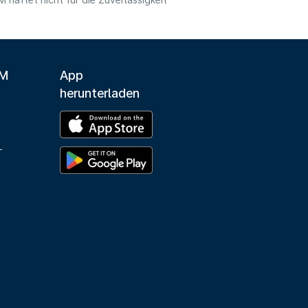
haftet nicht für die Zuverlässigkeit
LM
App
herunterladen
-