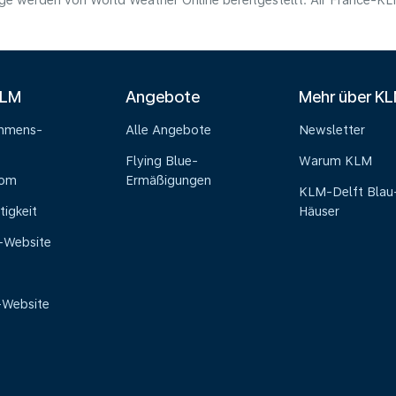
e werden von World Weather Online bereitgestellt. Air France-KLM 
KLM
Angebote
Mehr über K
ehmens-
Alle Angebote
Newsletter
Flying Blue-
Warum KLM
oom
Ermäßigungen
KLM-Delft Blau
tigkeit
Häuser
e-Website
-Website