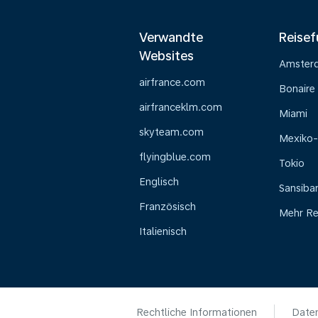
Verwandte
Reisef
Websites
Amster
airfrance.com
Bonaire
airfranceklm.com
Miami
skyteam.com
Mexiko-
flyingblue.com
Tokio
Englisch
Sansiba
Französisch
Mehr Re
Italienisch
Rechtliche Informationen
Daten