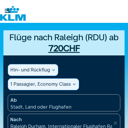

Flüge nach Raleigh (RDU) ab
720CHF
Hin- und Rückflug
expand_more
1 Passagier, Economy Class
expand_more
Ab
Stadt, Land oder Flughafen
Nach
close
Raleigh Durham, Internationaler Flughafen Raleigh