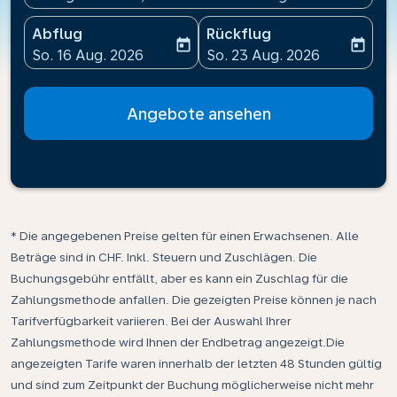
Abflug
Rückflug
today
today
fc-booking-departure-date-aria-label
fc-booking-return-date-ari
So. 16 Aug. 2026
So. 23 Aug. 2026
Angebote ansehen
* Die angegebenen Preise gelten für einen Erwachsenen. Alle
Beträge sind in CHF. Inkl. Steuern und Zuschlägen. Die
Buchungsgebühr entfällt, aber es kann ein Zuschlag für die
Zahlungsmethode anfallen. Die gezeigten Preise können je nach
Tarifverfügbarkeit variieren. Bei der Auswahl Ihrer
Zahlungsmethode wird Ihnen der Endbetrag angezeigt.Die
angezeigten Tarife waren innerhalb der letzten 48 Stunden gültig
und sind zum Zeitpunkt der Buchung möglicherweise nicht mehr