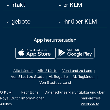
Kontakt
Über KLM
keyboard_arrow_down
keyboard_arrow_down
Angebote
Mehr über KLM
keyboard_arrow_down
keyboard_arrow_down
App herunterladen
Alle Länder
Alle Städte
Von Land zu Land
|
|
|
Von Stadt zu Stadt
Abflugorte
Abflugländer
|
|
|
Von Stadt zu Land
© KLM
Rechtliche
Datenschutzerklärung
Erklärung über
Royal Dutch
Informationen
barrierefreie
Airlines
Webinhalte