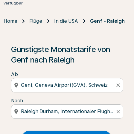
verfügbar.
Home
Flüge
In die USA
Genf - Raleigh
Günstigste Monatstarife von
Genf nach Raleigh
Ab
location_on
close
Nach
location_on
close