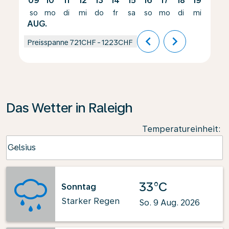
09
10
11
12
13
14
15
16
17
18
19
20
so
mo
di
mi
do
fr
sa
so
mo
di
mi
do
AUG.
chevron_left
chevron_right
Preisspanne
721CHF
-
1223CHF
Das Wetter in Raleigh
Temperatureinheit
:
Weather unit option Celsius Selected
Celsius
keyboard_arrow_down
33°C
Sonntag
Starker Regen
So. 9 Aug. 2026