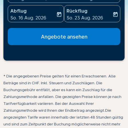
Abflug
Rückflug
today
today
fc-booking-departure-date-aria-label
fc-booking-return-date-ari
So. 16 Aug. 2026
So. 23 Aug. 2026
Angebote ansehen
* Die angegebenen Preise gelten für einen Erwachsenen. Alle
Beträge sind in CHF. Inkl. Steuern und Zuschlägen. Die
Buchungsgebühr entfällt, aber es kann ein Zuschlag für die
Zahlungsmethode anfallen. Die gezeigten Preise können je nach
Tarifverfügbarkeit variieren. Bei der Auswahl Ihrer
Zahlungsmethode wird Ihnen der Endbetrag angezeigt.Die
angezeigten Tarife waren innerhalb der letzten 48 Stunden gültig
und sind zum Zeitpunkt der Buchung möglicherweise nicht mehr