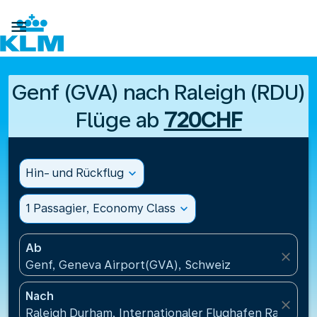

Genf (GVA) nach Raleigh (RDU)
Flüge ab
720CHF
Hin- und Rückflug
expand_more
1 Passagier, Economy Class
expand_more
Ab
close
Genf, Geneva Airport(GVA), Schweiz
Nach
close
Raleigh Durham, Internationaler Flughafen Raleigh