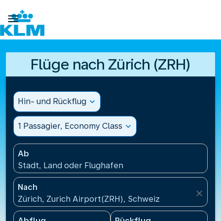

Flüge nach Zürich (ZRH)
Hin- und Rückflug
expand_more
1 Passagier, Economy Class
expand_more
Ab
Stadt, Land oder Flughafen
Nach
close
Zürich, Zurich Airport(ZRH), Schweiz
Abflug
Rückflug