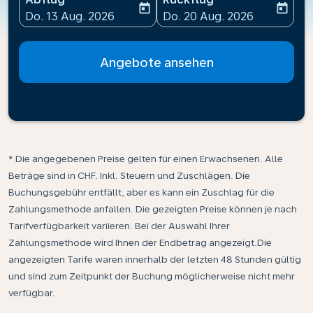
today
today
fc-booking-departure-date-aria-label
fc-booking-return-date-ari
Do. 13 Aug. 2026
Do. 20 Aug. 2026
Angebote ansehen
* Die angegebenen Preise gelten für einen Erwachsenen. Alle
Beträge sind in CHF. Inkl. Steuern und Zuschlägen. Die
Buchungsgebühr entfällt, aber es kann ein Zuschlag für die
Zahlungsmethode anfallen. Die gezeigten Preise können je nach
Tarifverfügbarkeit variieren. Bei der Auswahl Ihrer
Zahlungsmethode wird Ihnen der Endbetrag angezeigt.Die
angezeigten Tarife waren innerhalb der letzten 48 Stunden gültig
und sind zum Zeitpunkt der Buchung möglicherweise nicht mehr
verfügbar.