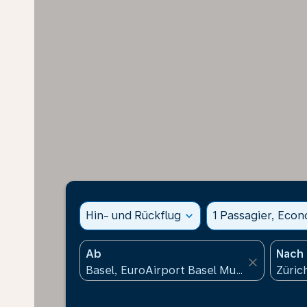
Hin- und Rückflug
expand_more
1 Passagier, Eco
Ab
Nach
close