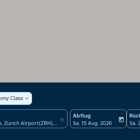
nomy Class
expand_more
Abflug
Rüc
close
today
fc-booking-departure-date
fc-b
Sa. 15 Aug. 2026
Sa. 