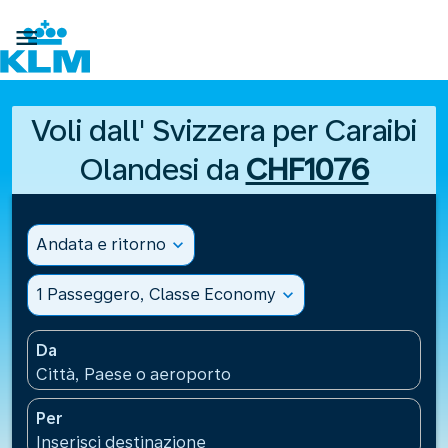

Voli dall' Svizzera per Caraibi
Olandesi da
CHF1076
Andata e ritorno
expand_more
1 Passeggero, Classe Economy
expand_more
Da
Città, Paese o aeroporto
Per
Inserisci destinazione