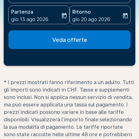
Partenza
Ritorno
today
today
fc-booking-departure-date-aria-label
fc-booking-return-date-ari
gio 13 ago 2026
gio 20 ago 2026
Veda offerte
* I prezzi mostrati fanno riferimento a un adulto. Tutti
gli importi sono indicati in CHF. Tasse e supplementi
sono inclusi. Non si applica nessun servizio di vendita,
ma può essere applicata una tassa sul pagamento. I
prezzi indicati possono variare in base alle tariffe
disponibili. Visualizzerà l’importo finale selezionando
la sua modalità di pagamento. Le tariffe riportate
sono state raccolte nelle ultime 48 ore e potrebbero