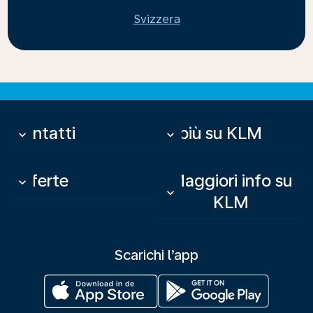
Svizzera
Contatti
Di più su KLM
keyboard_arrow_down
keyboard_arrow_down
Offerte
Maggiori info su
keyboard_arrow_down
keyboard_arrow_down
KLM
Scarichi l’app