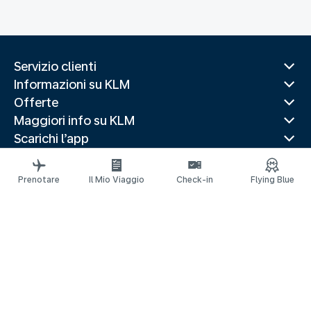
Servizio clienti
Informazioni su KLM
Offerte
Maggiori info su KLM
Scarichi l’app
Siti web correlati
Guide di viaggio
Prenotare
Il Mio Viaggio
Check-in
Flying Blue
Destinazioni popolari
Paesi più visitati
Rotte di tendenza
Informazioni legali
Informativa sulla Privacy
Dichiarazione sull’accessibilità
© 2026 KLM