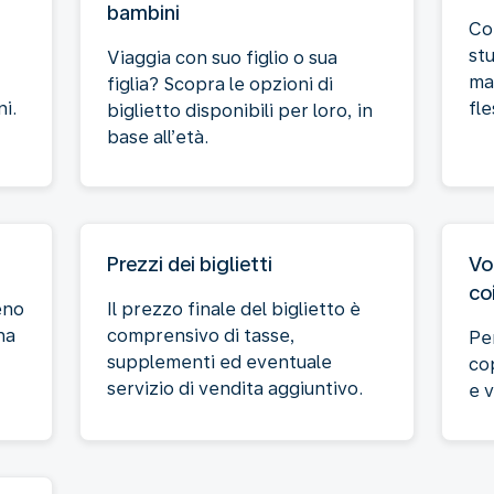
bambini
Co
st
Viaggia con suo figlio o sua
ma
figlia? Scopra le opzioni di
i.
fle
biglietto disponibili per loro, in
base all’età.
Prezzi dei biglietti
Vo
co
eno
Il prezzo finale del biglietto è
na
comprensivo di tasse,
Per
supplementi ed eventuale
cop
servizio di vendita aggiuntivo.
e 