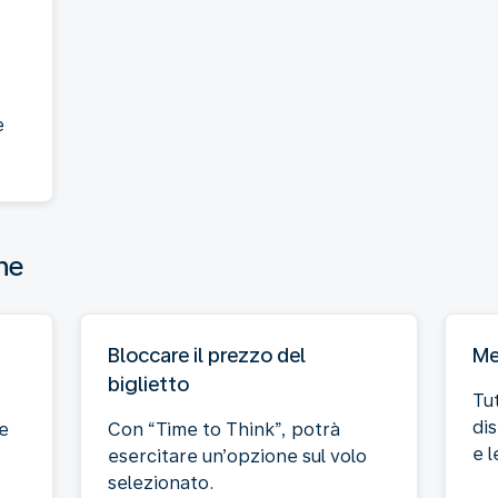
è
ne
Bloccare il prezzo del
Me
biglietto
Tu
dis
re
Con “Time to Think”, potrà
e l
esercitare un’opzione sul volo
selezionato.