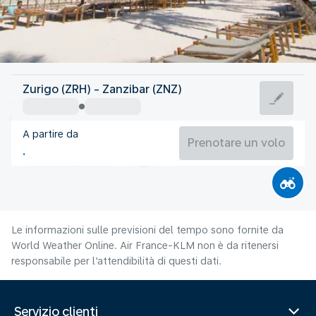
Tanzania
Zurigo (ZRH) - Zanzibar (ZNZ)
Zanzibar
A partire da
25°C
Tanzania
Prenotare un volo
Orario del volo
Ago
Le informazioni sulle previsioni del tempo sono fornite da
World Weather Online. Air France-KLM non è da ritenersi
responsabile per l’attendibilità di questi dati.
Servizio clienti