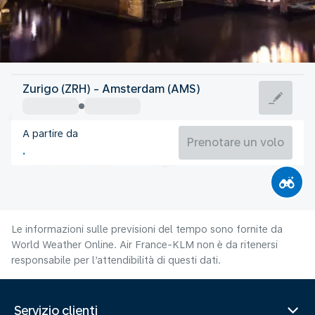
Olanda
Zurigo (ZRH) - Amsterdam (AMS)
Amsterdam
A partire da
18°C
Olanda
Prenotare un volo
Orario del volo
Ago
Le informazioni sulle previsioni del tempo sono fornite da
World Weather Online. Air France-KLM non è da ritenersi
responsabile per l’attendibilità di questi dati.
Servizio clienti