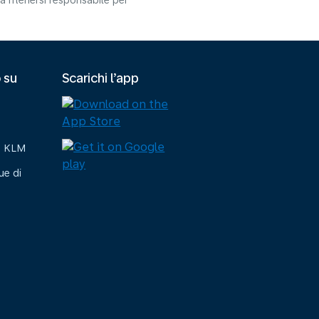
 ritenersi responsabile per
 su
Scarichi l’app
e KLM
ue di