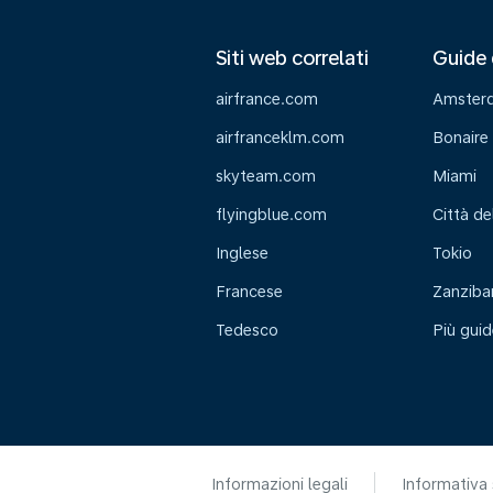
Siti web correlati
Guide 
airfrance.com
Amster
airfranceklm.com
Bonaire
skyteam.com
Miami
flyingblue.com
Città de
Inglese
Tokio
Francese
Zanziba
Tedesco
Più guid
Informazioni legali
Informativa 