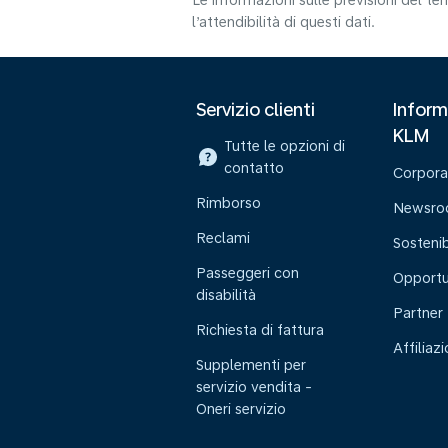
Le informazioni sulle previsioni del 
l’attendibilità di questi dati.
Servizio clienti
Inform
KLM
Tutte le opzioni di
contatto
Corpora
Rimborso
Newsr
Reclami
Sostenib
Passeggeri con
Opportu
disabilità
Partner
Richiesta di fattura
Affiliaz
Supplementi per
servizio vendita -
Oneri servizio