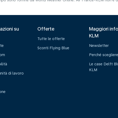
tempo sono fornite da World Weather Online. Air France-KLM non è da
azioni su
Offerte
Maggiori info
KLM
Tutte le offerte
te
Newsletter
Sconti Flying Blue
oom
Perché sceglier
ilità
Le case Delft Bl
KLM
nità di lavoro
ione