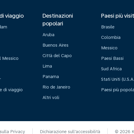
di viaggio
Destinazioni
Paesi più visi
popolari
dam
Brasile
Aruba
Colombia
Buenos Aires
Messico
Città del Capo
l Messico
Paesi Bassi
Lima
Sud Africa
Panama
r
Stati Uniti (U.S.A
Rio de Janeiro
e di viaggio
Paesi più popola
Altri voli
sulla Privacy
Dichiarazione sull’accessibilità
© 2026 