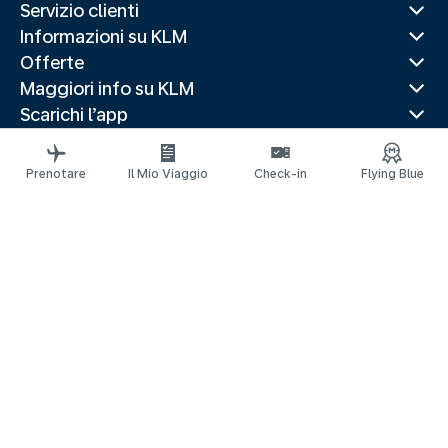
Servizio clienti
Informazioni su KLM
Offerte
Maggiori info su KLM
Scarichi l’app
Siti web correlati
Guide di viaggio
Prenotare
Il Mio Viaggio
Check-in
Flying Blue
Destinazioni popolari
Paesi più visitati
Rotte di tendenza
Informazioni legali
Informativa sulla Privacy
Dichiarazione sull’accessibilità
© 2026 KLM
Impostazioni dei cookie