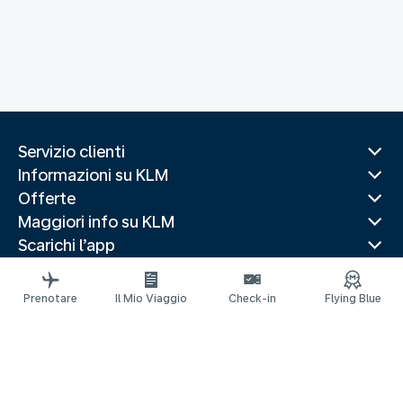
Servizio clienti
Informazioni su KLM
Offerte
Maggiori info su KLM
Scarichi l’app
Siti web correlati
Guide di viaggio
Prenotare
Il Mio Viaggio
Check-in
Flying Blue
Destinazioni popolari
Paesi più visitati
Rotte di tendenza