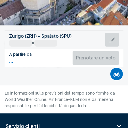
Croazia
Zurigo (ZRH) - Spalato (SPU)
Spalato
A partire da
25°C
Croazia
Prenotare un volo
Orario del volo
Ago
Le informazioni sulle previsioni del tempo sono fornite da
World Weather Online. Air France-KLM non è da ritenersi
responsabile per l’attendibilità di questi dati.
Servizio clienti