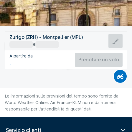
Francia
Zurigo (ZRH) - Montpellier (MPL)
Montpellier
A partire da
24°C
Francia
Prenotare un volo
Orario del volo
Ago
Le informazioni sulle previsioni del tempo sono fornite da
World Weather Online. Air France-KLM non è da ritenersi
responsabile per l’attendibilità di questi dati.
Servizio clienti