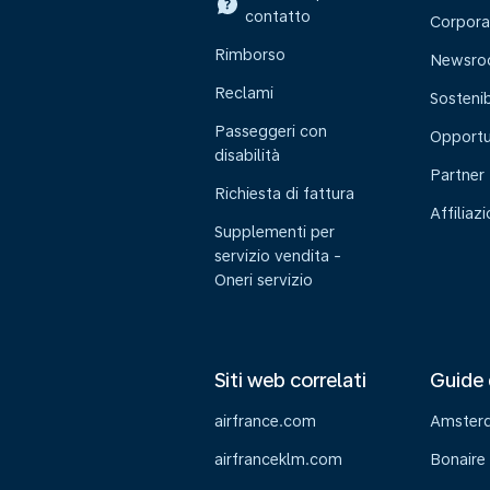
contatto
Corpora
Rimborso
Newsr
Reclami
Sostenib
Passeggeri con
Opportu
disabilità
Partner
Richiesta di fattura
Affiliaz
Supplementi per
servizio vendita -
Oneri servizio
Siti web correlati
Guide 
airfrance.com
Amster
airfranceklm.com
Bonaire