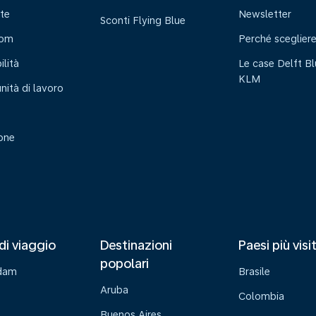
te
Newsletter
Sconti Flying Blue
oom
Perché sceglier
ilità
Le case Delft Bl
KLM
nità di lavoro
ione
di viaggio
Destinazioni
Paesi più visi
popolari
dam
Brasile
Aruba
Colombia
Buenos Aires