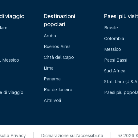
di viaggio
Destinazioni
Paesi più visi
popolari
dam
Brasile
Aruba
Colombia
Buenos Aires
Messico
Città del Capo
l Messico
Paesi Bassi
Lima
Sud Africa
Panama
r
Stati Uniti (U.S.A
Rio de Janeiro
e di viaggio
Paesi più popola
Altri voli
sulla Privacy
Dichiarazione sull’accessibilità
© 2026 