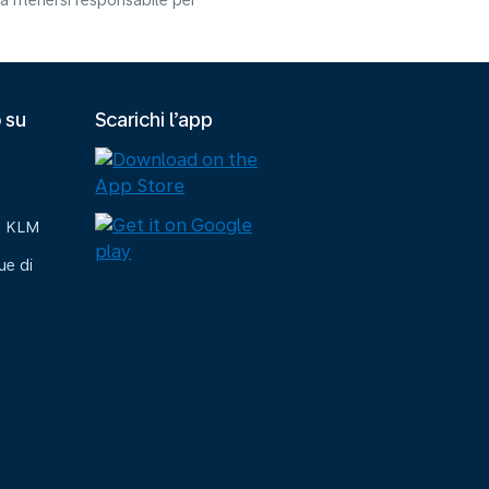
 ritenersi responsabile per
 su
Scarichi l’app
e KLM
ue di