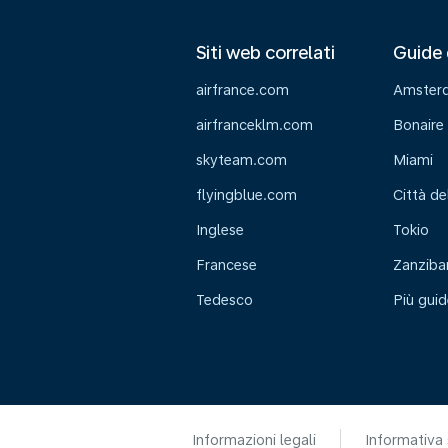
Siti web correlati
Guide 
airfrance.com
Amster
airfranceklm.com
Bonaire
skyteam.com
Miami
flyingblue.com
Città de
Inglese
Tokio
Francese
Zanziba
Tedesco
Più guid
Informazioni legali
Informativa 