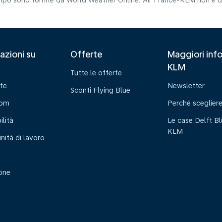
tempo sono fornite da World Weather Online. Air France-KLM non è da
azioni su
Offerte
Maggiori info
KLM
Tutte le offerte
te
Newsletter
Sconti Flying Blue
oom
Perché sceglier
ilità
Le case Delft Bl
KLM
nità di lavoro
ione