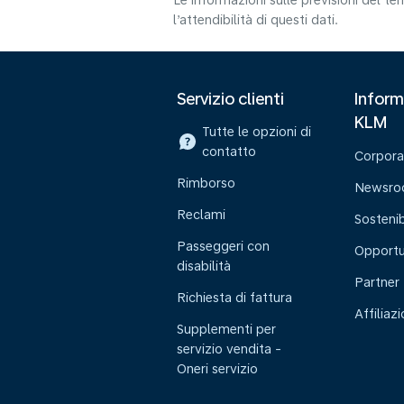
Le informazioni sulle previsioni del 
l’attendibilità di questi dati.
Servizio clienti
Inform
KLM
Tutte le opzioni di
contatto
Corpora
Rimborso
Newsr
Reclami
Sostenib
Passeggeri con
Opportu
disabilità
Partner
Richiesta di fattura
Affiliaz
Supplementi per
servizio vendita -
Oneri servizio