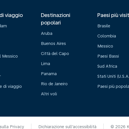
di viaggio
Destinazioni
Paesi più visi
popolari
dam
Brasile
Aruba
Colombia
Buenos Aires
Messico
Città del Capo
l Messico
Paesi Bassi
Lima
Sud Africa
Panama
r
Stati Uniti (U.S.A
Rio de Janeiro
e di viaggio
Paesi più popola
Altri voli
sulla Privacy
Dichiarazione sull’accessibilità
© 2026 