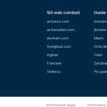
Siti web correlati
Guide 
airfrance.com
Amster
airfranceklm.com
Bonaire
skyteam.com
Miami
flyingblue.com
Città de
Inglese
Tokio
Francese
Zanziba
Tedesco
Più guid
Informazioni legali
Informativa 