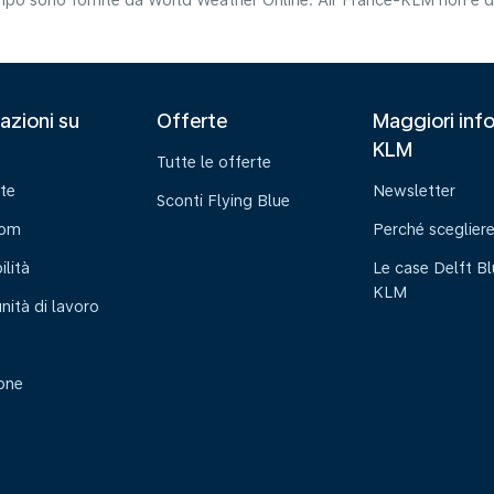
tempo sono fornite da World Weather Online. Air France-KLM non è da
azioni su
Offerte
Maggiori info
KLM
Tutte le offerte
te
Newsletter
Sconti Flying Blue
oom
Perché sceglier
ilità
Le case Delft Bl
KLM
nità di lavoro
ione