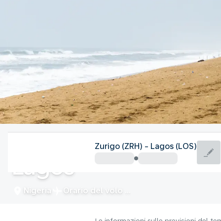
Nigeria
Zurigo (ZRH) - Lagos (LOS)
Lagos
Nigeria
Orario del volo