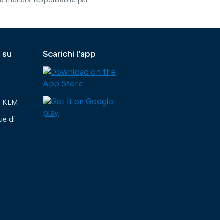
 ritenersi responsabile per
 su
Scarichi l’app
e KLM
ue di