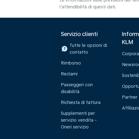
Le informazioni sulle previsioni del 
l’attendibilità di questi dati.
Servizio clienti
Inform
KLM
Tutte le opzioni di
contatto
Corpora
Rimborso
Newsr
Reclami
Sostenib
Passeggeri con
Opportu
disabilità
Partner
Richiesta di fattura
Affiliaz
Supplementi per
servizio vendita -
Oneri servizio