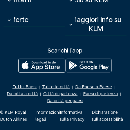
keyboard_arrow_down
keyboard_arrow_down
Offerte
Maggiori info su
keyboard_arrow_down
keyboard_arrow_down
KLM
Scarichi l’app
Tutti i Paesi
Tutte le città
Da Paese a Paese
|
|
|
Da città a città
Città di partenza
Paesi di partenza
|
|
|
Da città per paesi
© KLM Royal
Informazioni
Informativa
Dichiarazione
Dutch Airlines
legali
sulla Privacy
sull’accessibilità