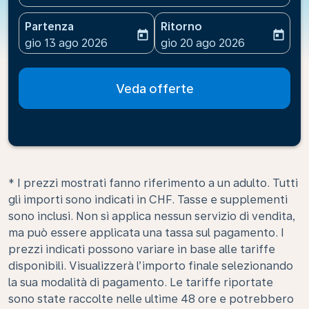
Partenza
Ritorno
today
today
fc-booking-departure-date-aria-label
fc-booking-return-date-ari
gio 13 ago 2026
gio 20 ago 2026
Veda offerte
* I prezzi mostrati fanno riferimento a un adulto. Tutti
gli importi sono indicati in CHF. Tasse e supplementi
sono inclusi. Non si applica nessun servizio di vendita,
ma può essere applicata una tassa sul pagamento. I
prezzi indicati possono variare in base alle tariffe
disponibili. Visualizzerà l’importo finale selezionando
la sua modalità di pagamento. Le tariffe riportate
sono state raccolte nelle ultime 48 ore e potrebbero