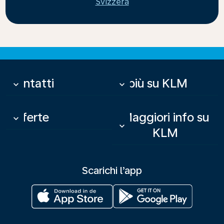
Svizzera
Contatti
Di più su KLM
keyboard_arrow_down
keyboard_arrow_down
Offerte
Maggiori info su
keyboard_arrow_down
keyboard_arrow_down
KLM
Scarichi l’app