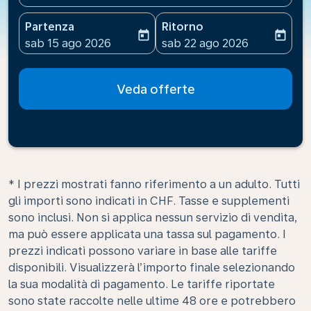
Partenza
Ritorno
today
today
fc-booking-departure-date-aria-label
fc-booking-return-date-ari
sab 15 ago 2026
sab 22 ago 2026
Veda offerte
* I prezzi mostrati fanno riferimento a un adulto. Tutti
gli importi sono indicati in CHF. Tasse e supplementi
sono inclusi. Non si applica nessun servizio di vendita,
ma può essere applicata una tassa sul pagamento. I
prezzi indicati possono variare in base alle tariffe
disponibili. Visualizzerà l’importo finale selezionando
la sua modalità di pagamento. Le tariffe riportate
sono state raccolte nelle ultime 48 ore e potrebbero