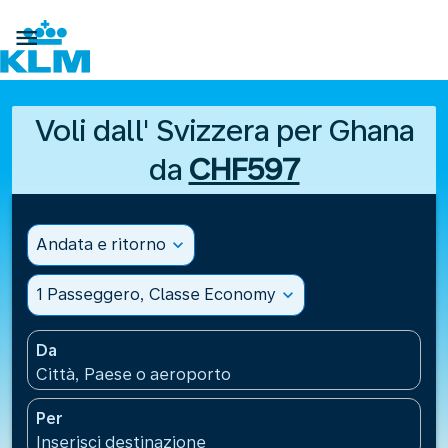

Voli dall' Svizzera per Ghana
da
CHF597
Andata e ritorno
expand_more
1 Passeggero, Classe Economy
expand_more
Da
Città, Paese o aeroporto
Per
Inserisci destinazione