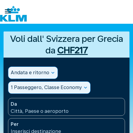

Voli dall' Svizzera per Grecia
da
CHF217
Andata e ritorno
expand_more
1 Passeggero, Classe Economy
expand_more
Da
Città, Paese o aeroporto
Per
Inserisci destinazione