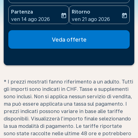
Partenza
Ritorno
today
today
fc-booking-departure-date-aria-label
fc-booking-return-date-ari
ven 14 ago 2026
ven 21 ago 2026
Veda offerte
* I prezzi mostrati fanno riferimento a un adulto. Tutti
gli importi sono indicati in CHF. Tasse e supplementi
sono inclusi. Non si applica nessun servizio di vendita,
ma può essere applicata una tassa sul pagamento. I
prezzi indicati possono variare in base alle tariffe
disponibili. Visualizzerà l’importo finale selezionando
la sua modalità di pagamento. Le tariffe riportate
sono state raccolte nelle ultime 48 ore e potrebbero