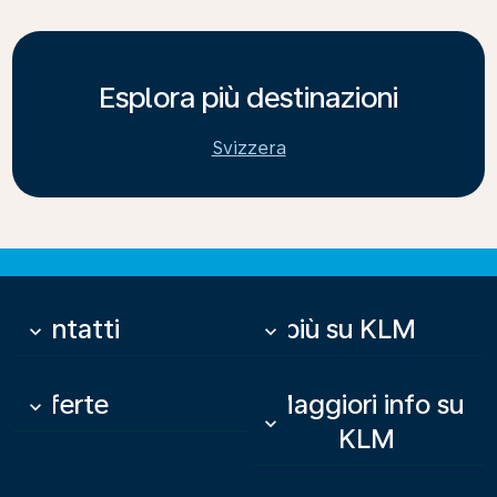
Esplora più destinazioni
Svizzera
Contatti
Di più su KLM
keyboard_arrow_down
keyboard_arrow_down
Offerte
Maggiori info su
keyboard_arrow_down
keyboard_arrow_down
KLM