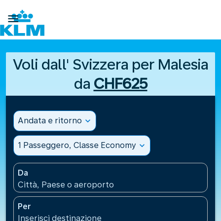

Voli dall' Svizzera per Malesia
da
CHF625
Andata e ritorno
expand_more
1 Passeggero, Classe Economy
expand_more
Da
Città, Paese o aeroporto
Per
Inserisci destinazione