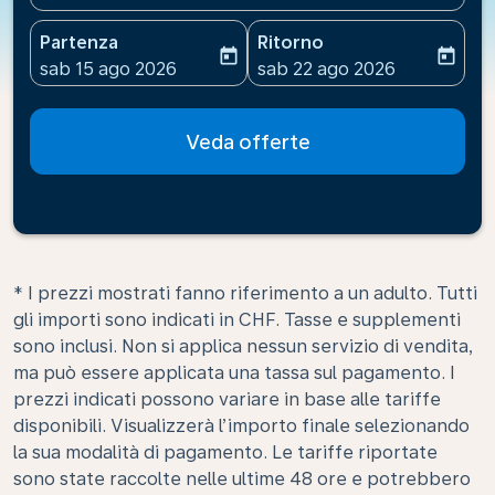
Partenza
Ritorno
today
today
fc-booking-departure-date-aria-label
fc-booking-return-date-ari
sab 15 ago 2026
sab 22 ago 2026
Veda offerte
* I prezzi mostrati fanno riferimento a un adulto. Tutti
gli importi sono indicati in CHF. Tasse e supplementi
sono inclusi. Non si applica nessun servizio di vendita,
ma può essere applicata una tassa sul pagamento. I
prezzi indicati possono variare in base alle tariffe
disponibili. Visualizzerà l’importo finale selezionando
la sua modalità di pagamento. Le tariffe riportate
sono state raccolte nelle ultime 48 ore e potrebbero