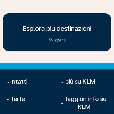
Esplora più destinazioni
Svizzera
Contatti
Di più su KLM
keyboard_arrow_down
keyboard_arrow_down
Offerte
Maggiori info su
keyboard_arrow_down
keyboard_arrow_down
KLM