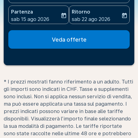
Partenza
Ritorno
today
today
fc-booking-departure-date-aria-label
fc-booking-return-date-ari
sab 15 ago 2026
sab 22 ago 2026
Veda offerte
* I prezzi mostrati fanno riferimento a un adulto. Tutti
gli importi sono indicati in CHF. Tasse e supplementi
sono inclusi. Non si applica nessun servizio di vendita,
ma può essere applicata una tassa sul pagamento. I
prezzi indicati possono variare in base alle tariffe
disponibili. Visualizzerà l’importo finale selezionando
la sua modalità di pagamento. Le tariffe riportate
sono state raccolte nelle ultime 48 ore e potrebbero