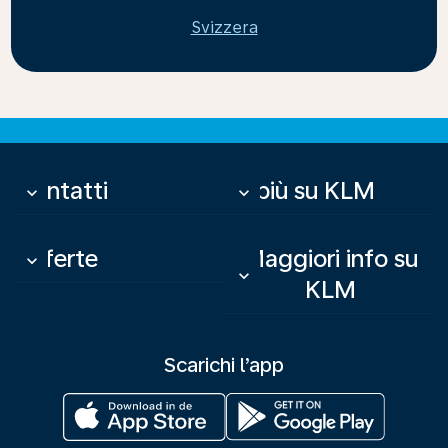
Svizzera
Contatti
Di più su KLM
keyboard_arrow_down
keyboard_arrow_down
Offerte
Maggiori info su
keyboard_arrow_down
keyboard_arrow_down
KLM
Scarichi l’app