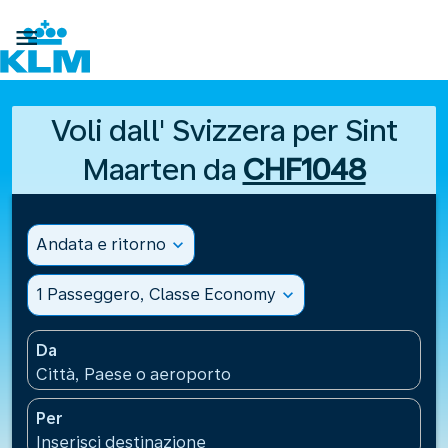

Voli dall' Svizzera per Sint
Maarten da
CHF1048
Andata e ritorno
expand_more
1 Passeggero, Classe Economy
expand_more
Da
Città, Paese o aeroporto
Per
Inserisci destinazione