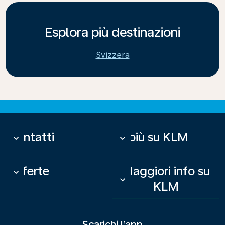
Esplora più destinazioni
Svizzera
Contatti
Di più su KLM
keyboard_arrow_down
keyboard_arrow_down
Offerte
Maggiori info su
keyboard_arrow_down
keyboard_arrow_down
KLM
Scarichi l’app