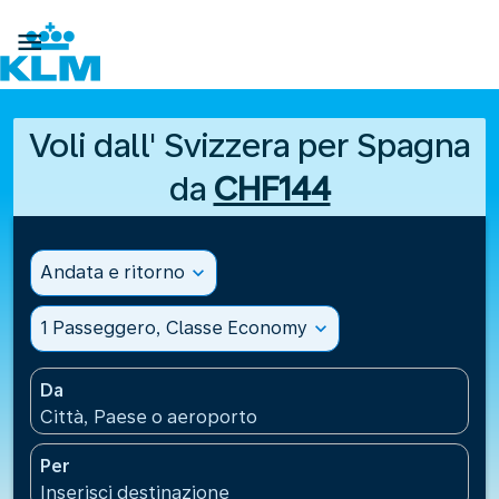

Voli dall' Svizzera per Spagna
da
CHF144
Andata e ritorno
expand_more
1 Passeggero, Classe Economy
expand_more
Da
Città, Paese o aeroporto
Per
Inserisci destinazione