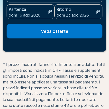
Partenza
Ritorno
today
today
fc-booking-departure-date-aria-label
fc-booking-return-date-ari
dom 16 ago 2026
dom 23 ago 2026
Veda offerte
* I prezzi mostrati fanno riferimento a un adulto. Tutti
gli importi sono indicati in CHF. Tasse e supplementi
sono inclusi. Non si applica nessun servizio di vendita,
ma può essere applicata una tassa sul pagamento. I
prezzi indicati possono variare in base alle tariffe
disponibili. Visualizzerà l’importo finale selezionando
la sua modalità di pagamento. Le tariffe riportate
sono state raccolte nelle ultime 48 ore e potrebbero