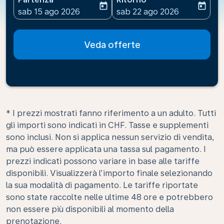
today
today
fc-booking-departure-date-aria-label
fc-booking-return-date-ari
sab 15 ago 2026
sab 22 ago 2026
Veda offerte
* I prezzi mostrati fanno riferimento a un adulto. Tutti
gli importi sono indicati in CHF. Tasse e supplementi
sono inclusi. Non si applica nessun servizio di vendita,
ma può essere applicata una tassa sul pagamento. I
prezzi indicati possono variare in base alle tariffe
disponibili. Visualizzerà l’importo finale selezionando
la sua modalità di pagamento. Le tariffe riportate
sono state raccolte nelle ultime 48 ore e potrebbero
non essere più disponibili al momento della
prenotazione.