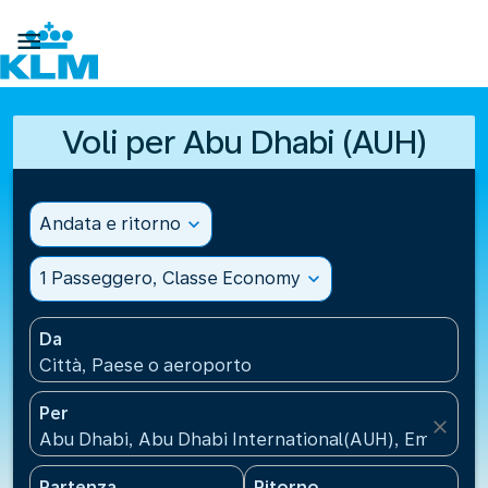

Voli per Abu Dhabi (AUH)
Andata e ritorno
expand_more
1 Passeggero, Classe Economy
expand_more
Da
Città, Paese o aeroporto
Per
close
Abu Dhabi, Abu Dhabi International(AUH), Emirati Ar
Partenza
Ritorno