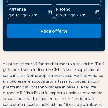
Partenza
Ritorno
today
today
fc-booking-departure-date-aria-label
fc-booking-return-date-ari
gio 13 ago 2026
gio 20 ago 2026
Veda offerte
* I prezzi mostrati fanno riferimento a un adulto. Tutti
gli importi sono indicati in CHF. Tasse e supplementi
sono inclusi. Non si applica nessun servizio di vendita,
ma può essere applicata una tassa sul pagamento. I
prezzi indicati possono variare in base alle tariffe
disponibili. Visualizzerà l’importo finale selezionando
la sua modalità di pagamento. Le tariffe riportate
sono state raccolte nelle ultime 48 ore e potrebbero