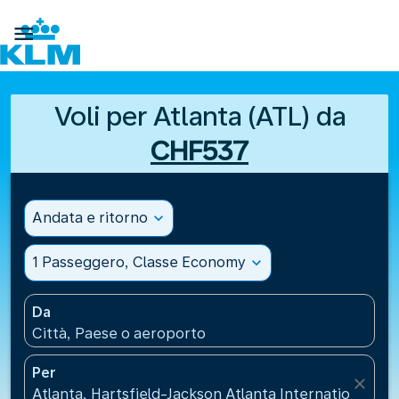

Voli per Atlanta (ATL) da
CHF537
Andata e ritorno
expand_more
1 Passeggero, Classe Economy
expand_more
Da
Città, Paese o aeroporto
Per
close
Atlanta, Hartsfield-Jackson Atlanta International Air