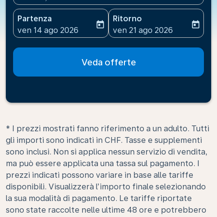
Partenza
Ritorno
today
today
fc-booking-departure-date-aria-label
fc-booking-return-date-ari
ven 14 ago 2026
ven 21 ago 2026
Veda offerte
* I prezzi mostrati fanno riferimento a un adulto. Tutti
gli importi sono indicati in CHF. Tasse e supplementi
sono inclusi. Non si applica nessun servizio di vendita,
ma può essere applicata una tassa sul pagamento. I
prezzi indicati possono variare in base alle tariffe
disponibili. Visualizzerà l’importo finale selezionando
la sua modalità di pagamento. Le tariffe riportate
sono state raccolte nelle ultime 48 ore e potrebbero