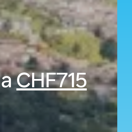
da
CHF715