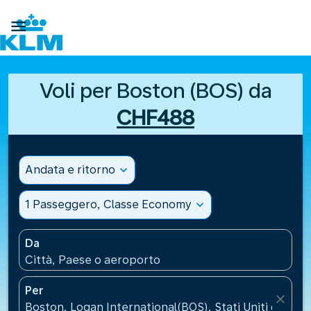

Voli per Boston (BOS) da
CHF488
Andata e ritorno
expand_more
1 Passeggero, Classe Economy
expand_more
Da
Città, Paese o aeroporto
Per
close
Boston, Logan International(BOS), Stati Uniti d’Amer