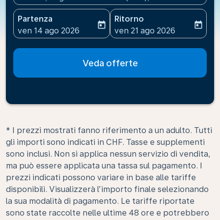
Partenza
Ritorno
today
today
fc-booking-departure-date-aria-label
fc-booking-return-date-ari
ven 14 ago 2026
ven 21 ago 2026
Veda offerte
* I prezzi mostrati fanno riferimento a un adulto. Tutti
gli importi sono indicati in CHF. Tasse e supplementi
sono inclusi. Non si applica nessun servizio di vendita,
ma può essere applicata una tassa sul pagamento. I
prezzi indicati possono variare in base alle tariffe
disponibili. Visualizzerà l’importo finale selezionando
la sua modalità di pagamento. Le tariffe riportate
sono state raccolte nelle ultime 48 ore e potrebbero