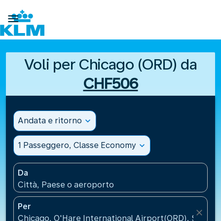

Voli per Chicago (ORD) da
CHF506
Andata e ritorno
expand_more
1 Passeggero, Classe Economy
expand_more
Da
Città, Paese o aeroporto
Per
close
Chicago, O'Hare International Airport(ORD), Stati Un