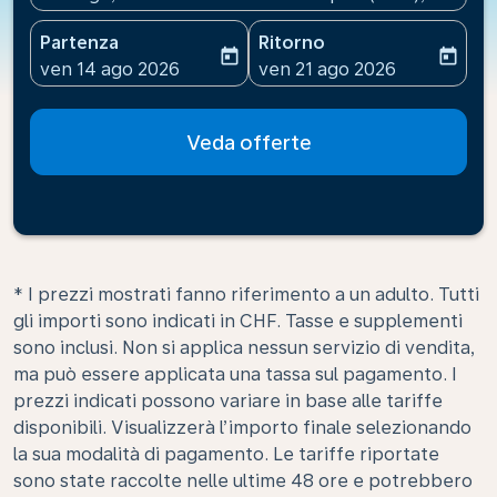
Partenza
Ritorno
today
today
fc-booking-departure-date-aria-label
fc-booking-return-date-ari
ven 14 ago 2026
ven 21 ago 2026
Veda offerte
* I prezzi mostrati fanno riferimento a un adulto. Tutti
gli importi sono indicati in CHF. Tasse e supplementi
sono inclusi. Non si applica nessun servizio di vendita,
ma può essere applicata una tassa sul pagamento. I
prezzi indicati possono variare in base alle tariffe
disponibili. Visualizzerà l’importo finale selezionando
la sua modalità di pagamento. Le tariffe riportate
sono state raccolte nelle ultime 48 ore e potrebbero