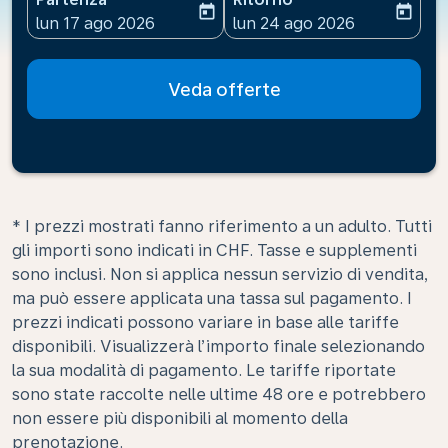
today
today
fc-booking-departure-date-aria-label
fc-booking-return-date-ari
lun 17 ago 2026
lun 24 ago 2026
Veda offerte
* I prezzi mostrati fanno riferimento a un adulto. Tutti
gli importi sono indicati in CHF. Tasse e supplementi
sono inclusi. Non si applica nessun servizio di vendita,
ma può essere applicata una tassa sul pagamento. I
prezzi indicati possono variare in base alle tariffe
disponibili. Visualizzerà l’importo finale selezionando
la sua modalità di pagamento. Le tariffe riportate
sono state raccolte nelle ultime 48 ore e potrebbero
non essere più disponibili al momento della
prenotazione.