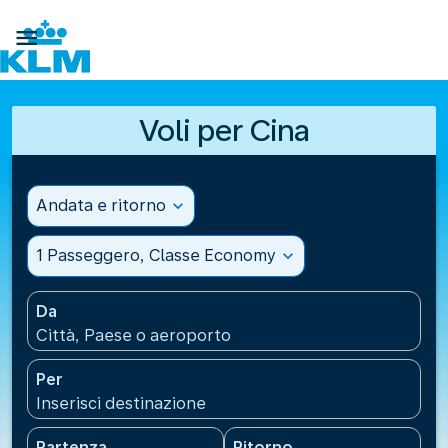

Voli per Cina
Andata e ritorno
expand_more
1 Passeggero, Classe Economy
expand_more
Da
Città, Paese o aeroporto
Per
Inserisci destinazione
Partenza
Ritorno