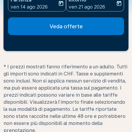
today
today
fc-booking-departure-date-aria-label
fc-booking-return-date-ari
ven 14 ago 2026
ven 21 ago 2026
Veda offerte
* I prezzi mostrati fanno riferimento a un adulto. Tutti
gli importi sono indicati in CHF. Tasse e supplementi
sono inclusi. Non si applica nessun servizio di vendita,
ma può essere applicata una tassa sul pagamento. I
prezzi indicati possono variare in base alle tariffe
disponibili. Visualizzerà l’importo finale selezionando
la sua modalità di pagamento. Le tariffe riportate
sono state raccolte nelle ultime 48 ore e potrebbero
non essere più disponibili al momento della
prenotazione.