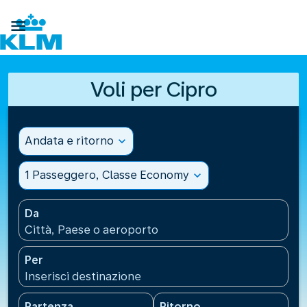

Voli per Cipro
Andata e ritorno
expand_more
1 Passeggero, Classe Economy
expand_more
Da
Città, Paese o aeroporto
Per
Inserisci destinazione
Partenza
Ritorno