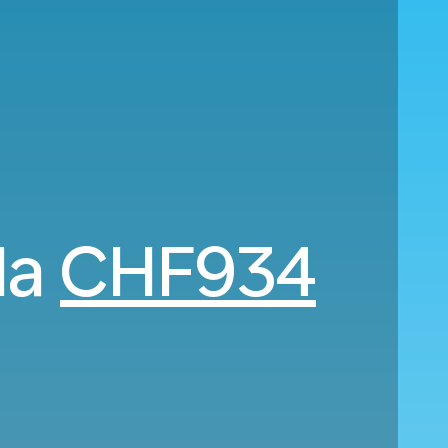
da
CHF934