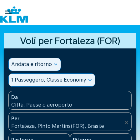

Voli per Fortaleza (FOR)
Andata e ritorno
expand_more
1 Passeggero, Classe Economy
expand_more
Da
Città, Paese o aeroporto
Per
close
Fortaleza, Pinto Martins(FOR), Brasile
Partenza
Ritorno