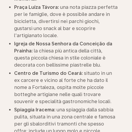
Praça Luíza Távora:
una nota piazza perfetta
per le famiglie, dove è possibile andare in
bicicletta, divertirsi nei parchi giochi,
gustarsi uno snack al bar e scoprire
l'artigianato locale.
Igreja de Nossa Senhora da Conceição da
Prainha:
la chiesa più antica della città,
questa piccola chiesa in stile coloniale è
decorata con bellissime piastrelle blu.
Centro de Turismo do Ceará:
situato in un
ex carcere e vicino al forte che ha dato il
nome a Fortaleza, ospita molte piccole
botteghe artigiane nelle quali trovare
souvenir e specialità gastronomiche locali.
Spiaggia Iracema:
una spiaggia dalla sabbia
pulita, situata in una zona centrale e famosa
per gli sbalorditivi tramonti che spesso
offre; include un lungo molo e piccole