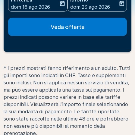
today
today
fc-booking-departure-date-aria-label
fc-booking-return-date-ari
dom 16 ago 2026
dom 23 ago 2026
Veda offerte
* I prezzi mostrati fanno riferimento a un adulto. Tutti
gli importi sono indicati in CHF. Tasse e supplementi
sono inclusi. Non si applica nessun servizio di vendita,
ma può essere applicata una tassa sul pagamento. I
prezzi indicati possono variare in base alle tariffe
disponibili. Visualizzerà l’importo finale selezionando
la sua modalità di pagamento. Le tariffe riportate
sono state raccolte nelle ultime 48 ore e potrebbero
non essere più disponibili al momento della
prenotazione.