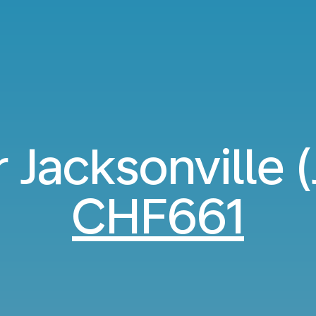
r Jacksonville 
CHF661