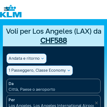

Voli per Los Angeles (LAX) da
CHF588
Andata e ritorno
expand_more
1 Passeggero, Classe Economy
expand_more
Da
Città, Paese o aeroporto
Per
close
Los Angeles, Los Angeles International Airport(LAX),