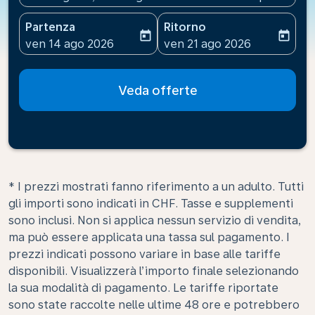
Partenza
Ritorno
today
today
fc-booking-departure-date-aria-label
fc-booking-return-date-ari
ven 14 ago 2026
ven 21 ago 2026
Veda offerte
* I prezzi mostrati fanno riferimento a un adulto. Tutti
gli importi sono indicati in CHF. Tasse e supplementi
sono inclusi. Non si applica nessun servizio di vendita,
ma può essere applicata una tassa sul pagamento. I
prezzi indicati possono variare in base alle tariffe
disponibili. Visualizzerà l’importo finale selezionando
la sua modalità di pagamento. Le tariffe riportate
sono state raccolte nelle ultime 48 ore e potrebbero