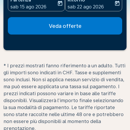
today
today
fc-booking-departure-date-aria-label
fc-booking-return-date-ari
sab 15 ago 2026
sab 22 ago 2026
Veda offerte
* I prezzi mostrati fanno riferimento a un adulto. Tutti
gli importi sono indicati in CHF. Tasse e supplementi
sono inclusi. Non si applica nessun servizio di vendita,
ma può essere applicata una tassa sul pagamento. I
prezzi indicati possono variare in base alle tariffe
disponibili. Visualizzerà l’importo finale selezionando
la sua modalità di pagamento. Le tariffe riportate
sono state raccolte nelle ultime 48 ore e potrebbero
non essere più disponibili al momento della
prenotazione.