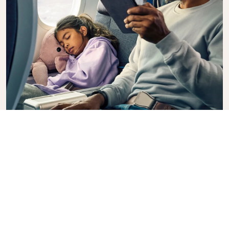
Premium Comfort
Vuole avere più di scelta, convenienza e comfort
durante un volo intercontinentale? Effettui
l’upgrade alla classe Premium Comfort e si goda un
posto a sedere più spazioso in una cabina esclusiva.
Si accomodi su un comodo sedile, progettato con
più spazio per le gambe e una maggiore
inclinazione, che le consentirà di rilassarsi durante il