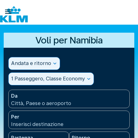

Voli per Namibia
Andata e ritorno
expand_more
1 Passeggero, Classe Economy
expand_more
Da
Città, Paese o aeroporto
Per
Inserisci destinazione
Partenza
Ritorno