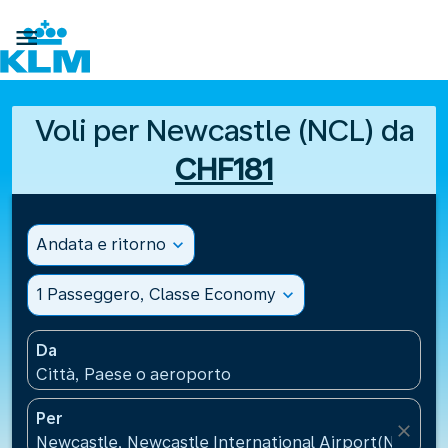

Voli per Newcastle (NCL) da
CHF181
Andata e ritorno
expand_more
1 Passeggero, Classe Economy
expand_more
Da
Città, Paese o aeroporto
Per
close
Newcastle, Newcastle International Airport(NCL), R