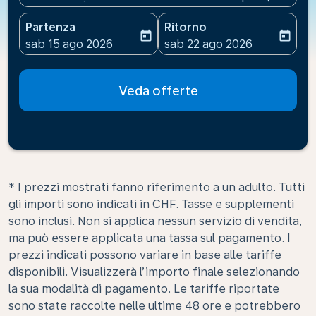
Partenza
Ritorno
today
today
fc-booking-departure-date-aria-label
fc-booking-return-date-ari
sab 15 ago 2026
sab 22 ago 2026
Veda offerte
* I prezzi mostrati fanno riferimento a un adulto. Tutti
gli importi sono indicati in CHF. Tasse e supplementi
sono inclusi. Non si applica nessun servizio di vendita,
ma può essere applicata una tassa sul pagamento. I
prezzi indicati possono variare in base alle tariffe
disponibili. Visualizzerà l’importo finale selezionando
la sua modalità di pagamento. Le tariffe riportate
sono state raccolte nelle ultime 48 ore e potrebbero