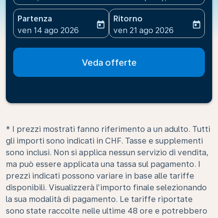
Partenza
Ritorno
today
today
fc-booking-departure-date-aria-label
fc-booking-return-date-ari
ven 14 ago 2026
ven 21 ago 2026
Veda offerte
* I prezzi mostrati fanno riferimento a un adulto. Tutti
gli importi sono indicati in CHF. Tasse e supplementi
sono inclusi. Non si applica nessun servizio di vendita,
ma può essere applicata una tassa sul pagamento. I
prezzi indicati possono variare in base alle tariffe
disponibili. Visualizzerà l’importo finale selezionando
la sua modalità di pagamento. Le tariffe riportate
sono state raccolte nelle ultime 48 ore e potrebbero