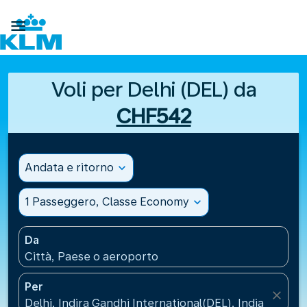

Voli per Delhi (DEL) da
CHF542
Andata e ritorno
expand_more
1 Passeggero, Classe Economy
expand_more
Da
Città, Paese o aeroporto
Per
close
Delhi, Indira Gandhi International(DEL), India