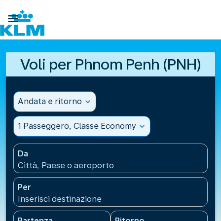

Voli per Phnom Penh (PNH)
Andata e ritorno
expand_more
1 Passeggero, Classe Economy
expand_more
Da
Città, Paese o aeroporto
Per
Inserisci destinazione
Partenza
Ritorno