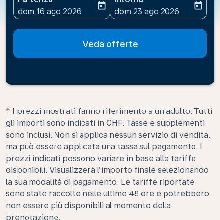
today
today
fc-booking-departure-date-aria-label
fc-booking-return-date-ari
dom 16 ago 2026
dom 23 ago 2026
Veda offerte
* I prezzi mostrati fanno riferimento a un adulto. Tutti
gli importi sono indicati in CHF. Tasse e supplementi
sono inclusi. Non si applica nessun servizio di vendita,
ma può essere applicata una tassa sul pagamento. I
prezzi indicati possono variare in base alle tariffe
disponibili. Visualizzerà l’importo finale selezionando
la sua modalità di pagamento. Le tariffe riportate
sono state raccolte nelle ultime 48 ore e potrebbero
non essere più disponibili al momento della
prenotazione.