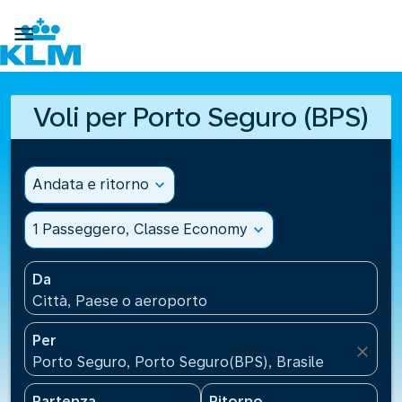

Voli per Porto Seguro (BPS)
Andata e ritorno
expand_more
1 Passeggero, Classe Economy
expand_more
Da
Città, Paese o aeroporto
Per
close
Porto Seguro, Porto Seguro(BPS), Brasile
Partenza
Ritorno