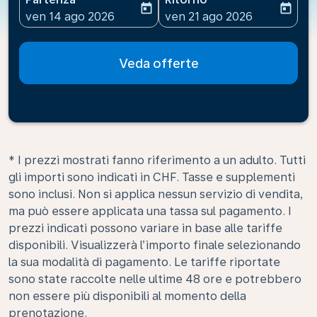
today
today
fc-booking-departure-date-aria-label
fc-booking-return-date-ari
ven 14 ago 2026
ven 21 ago 2026
Veda offerte
* I prezzi mostrati fanno riferimento a un adulto. Tutti
gli importi sono indicati in CHF. Tasse e supplementi
sono inclusi. Non si applica nessun servizio di vendita,
ma può essere applicata una tassa sul pagamento. I
prezzi indicati possono variare in base alle tariffe
disponibili. Visualizzerà l’importo finale selezionando
la sua modalità di pagamento. Le tariffe riportate
sono state raccolte nelle ultime 48 ore e potrebbero
non essere più disponibili al momento della
prenotazione.