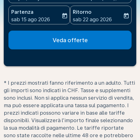
Partenza
Ritorno
today
today
fc-booking-departure-date-aria-label
fc-booking-return-date-ari
sab 15 ago 2026
sab 22 ago 2026
Veda offerte
* I prezzi mostrati fanno riferimento a un adulto. Tutti
gli importi sono indicati in CHF. Tasse e supplementi
sono inclusi. Non si applica nessun servizio di vendita,
ma può essere applicata una tassa sul pagamento. I
prezzi indicati possono variare in base alle tariffe
disponibili. Visualizzerà l’importo finale selezionando
la sua modalità di pagamento. Le tariffe riportate
sono state raccolte nelle ultime 48 ore e potrebbero