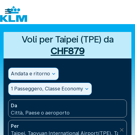

Voli per Taipei (TPE) da
CHF879
Andata e ritorno
expand_more
1 Passeggero, Classe Economy
expand_more
Da
Città, Paese o aeroporto
Per
close
Taipei, Taoyuan International Airport(TPE), Taiwan, 