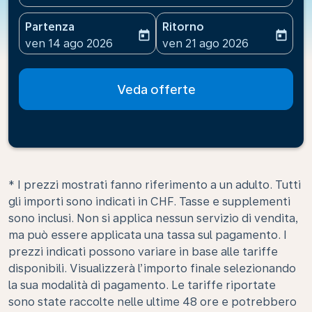
Partenza
Ritorno
today
today
fc-booking-departure-date-aria-label
fc-booking-return-date-ari
ven 14 ago 2026
ven 21 ago 2026
Veda offerte
* I prezzi mostrati fanno riferimento a un adulto. Tutti
gli importi sono indicati in CHF. Tasse e supplementi
sono inclusi. Non si applica nessun servizio di vendita,
ma può essere applicata una tassa sul pagamento. I
prezzi indicati possono variare in base alle tariffe
disponibili. Visualizzerà l’importo finale selezionando
la sua modalità di pagamento. Le tariffe riportate
sono state raccolte nelle ultime 48 ore e potrebbero