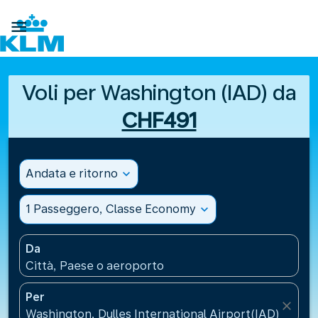

Voli per Washington (IAD) da
CHF491
Andata e ritorno
expand_more
1 Passeggero, Classe Economy
expand_more
Da
Città, Paese o aeroporto
Per
close
Washington, Dulles International Airport(IAD), Stati 