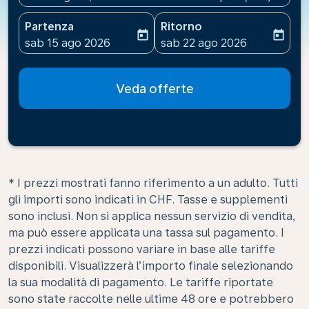
Partenza
Ritorno
today
today
fc-booking-departure-date-aria-label
fc-booking-return-date-ari
sab 15 ago 2026
sab 22 ago 2026
Veda offerte
* I prezzi mostrati fanno riferimento a un adulto. Tutti
gli importi sono indicati in CHF. Tasse e supplementi
sono inclusi. Non si applica nessun servizio di vendita,
ma può essere applicata una tassa sul pagamento. I
prezzi indicati possono variare in base alle tariffe
disponibili. Visualizzerà l’importo finale selezionando
la sua modalità di pagamento. Le tariffe riportate
sono state raccolte nelle ultime 48 ore e potrebbero