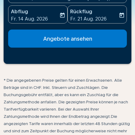
Abflug
Rückflug
today
today
fc-booking-departure-date-aria-label
fc-booking-return-date-ari
Fr. 14 Aug. 2026
Fr. 21 Aug. 2026
Angebote ansehen
* Die angegebenen Preise gelten für einen Erwachsenen. Alle
Beträge sind in CHF. Inkl. Steuern und Zuschlägen. Die
Buchungsgebühr entfällt, aber es kann ein Zuschlag für die
Zahlungsmethode anfallen. Die gezeigten Preise können je nach
Tarifverfügbarkeit variieren. Bei der Auswahl Ihrer
Zahlungsmethode wird Ihnen der Endbetrag angezeigt.Die
angezeigten Tarife waren innerhalb der letzten 48 Stunden gültig
und sind zum Zeitpunkt der Buchung möglicherweise nicht mehr