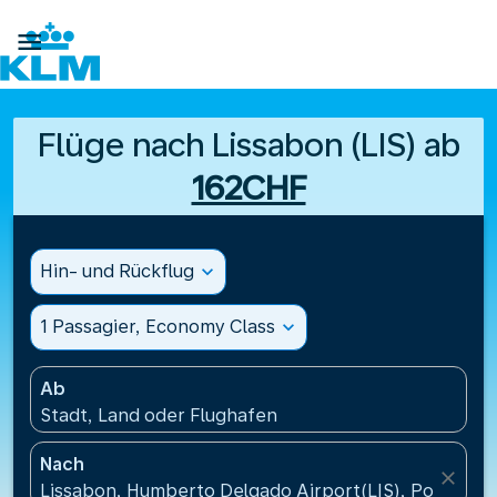

Flüge nach Lissabon (LIS) ab
162CHF
Hin- und Rückflug
expand_more
1 Passagier, Economy Class
expand_more
Ab
Stadt, Land oder Flughafen
Nach
close
Lissabon, Humberto Delgado Airport(LIS), Portugal